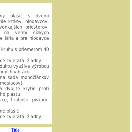
čný plašič s dvomi
ie krtkov, hlodavcov,
nkajších priestorov,
i na veľmi nízkych
e šíria a pre hlodavce
 kruhu s priemerom 40
e zvieratá: žiadny
oduktu využíva výrobcu
ných vibrácií
dna sada monočlánkov
8 mesiacov)
 dvojité krytie proti
ho plastu
vce, hraboše, piskory,
né plašič
e zvieratá: žiadny