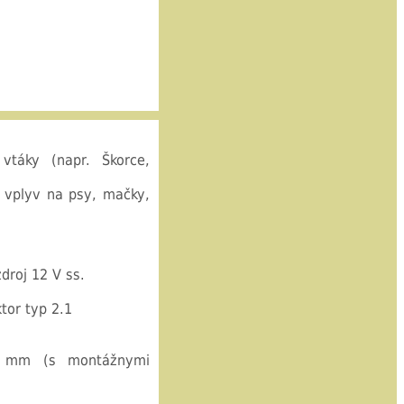
táky (napr. Škorce,
 vplyv na psy, mačky,
droj 12 V ss.
tor typ 2.1
mm (s montážnymi