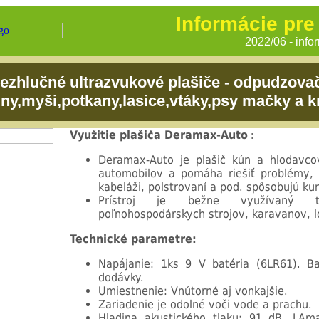
Informácie pre
2022/06 - info
ezhlučné ultrazvukové plašiče - odpudzova
uny,myši,potkany,lasice,vtáky,psy mačky a kr
Využitie plašiča Deramax-Auto
:
Deramax-Auto je plašič kún a hlodavco
automobilov a pomáha riešiť problémy, 
kabeláži, polstrovaní a pod. spôsobujú ku
Prístroj je bežne využívaný 
poľnohospodárskych strojov, karavanov, l
Technické parametre:
Napájanie: 1ks 9 V batéria (6LR61). Ba
dodávky.
Umiestnenie: Vnútorné aj vonkajšie.
Zariadenie je odolné voči vode a prachu.
Hladina akustického tlaku: 91 dB. LAm