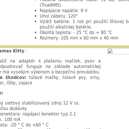
(TrueRMS).
Napájacie napätie: 9 V
Uhol záberu: 120°
Výdrž batérie: 1 rok pri použití lítiovej 
použití alkalickej batérie.
Okolitá teplota: - 25 °C do + 80 °C
Rozmery: 105 mm x 60 mm x 40 mm
ramax Kitty
:
lašič na adaptér k plašeniu mačiek, psov a
Odpudzovač funguje na základe automatickej
e má vysokým výkonom a bezpečnú prevádzku.
na škodcov:
túlavé mačky, túlavé psy, srny,
r, líšky, zajace
e:
ý sieťový stabilizovaný zdroj 12 V ss.
asťou dodávky
konektora: napájací konektor typ 2.1
x. 100 mA
ota: -20 ° C do +60 ° C