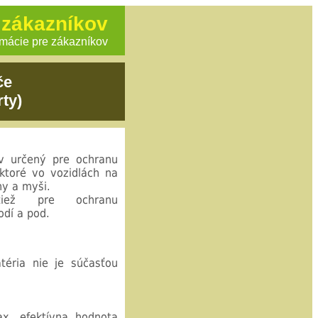
 zákazníkov
rmácie pre zákazníkov
če
ty)
v určený pre ochranu
ktoré vo vozidlách na
ny a myši.
tiež pre ochranu
odí a pod.
téria nie je súčasťou
ax, efektívna hodnota