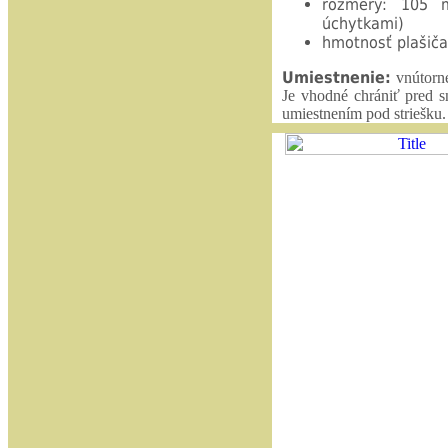
rozmery: 10
úchytkami)
hmotnosť plašiča
Umiestnenie:
vnútorné
Je vhodné chrániť pred s
umiestnením pod striešku.