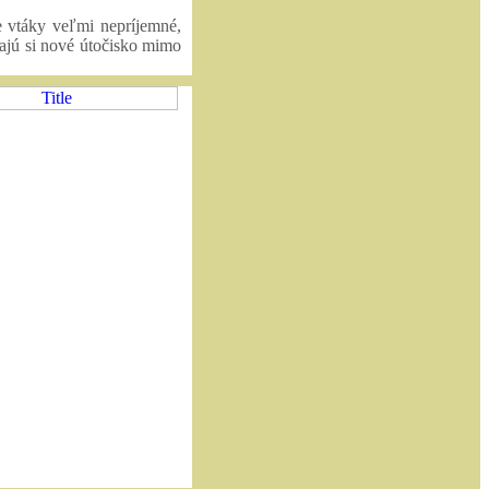
re vtáky veľmi nepríjemné,
dajú si nové útočisko mimo