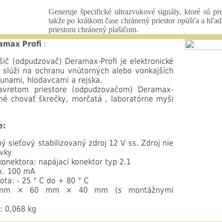
Generuje špecifické ultrazvukové signály, ktoré sú p
takže po krátkom čase chránený priestor opúšťa a hľa
priestoru chránený plašičom.
ramax Profi
:
šič (odpudzovač) Deramax-Profi je elektronické
é slúži na ochranu vnútorných alebo vonkajších
kunami, hlodavcami a rejska.
vretom priestore (odpudzovačom) Deramax-
dné chovať škrečky, morčatá , laboratórne myši
e:
ý sieťový stabilizovaný zdroj 12 V ss. Zdroj nie
ávky
konektora: napájací konektor typ 2.1
x. 100 mA
ota: - 25 ° C do + 80 ° C
5 mm × 60 mm × 40 mm (s montážnymi
: 0,068 kg