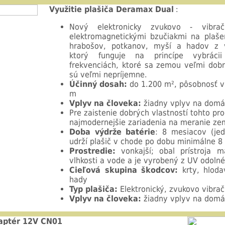
Využitie plašiča Deramax Dual
:
Nový elektronicky zvukovo - vibra
elektromagnetickými bzučiakmi na plašen
hrabošov, potkanov, myší a hadov z vo
ktorý funguje na princípe vybráci
frekvenciách, ktoré sa zemou veľmi dobr
sú veľmi nepríjemne.
Účinný dosah:
do 1.200 m², pôsobnosť v
m
Vplyv na človeka:
žiadny vplyv na domác
Pre zaistenie dobrých vlastností tohto pr
najmodernejšie zariadenia na meranie zem
Doba výdrže batérie
: 8 mesiacov (je
udrží plašič v chode po dobu minimálne 
Prostredie:
vonkajší; obal prístroja má
vlhkosti a vode a je vyrobený z UV odolné
Cieľová skupina škodcov:
krty, hloda
hady
Typ plašiča:
Elektronický, zvukovo vibrač
Vplyv na človeka:
žiadny vplyv na domác
aptér 12V CN01