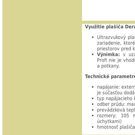
Využitie plašiča De
Ultrazvukový pla
zariadenie, ktor
priestorov pred 
Výnimka:
v uza
Profi nie je vho
a potkany.
Technické parametr
napájanie: extern
je súčasťou dod
typ napájacieho 
odber prúdu: ma
prevádzková tepl
rozmery: 10
úchytkami)
hmotnosť plašiča