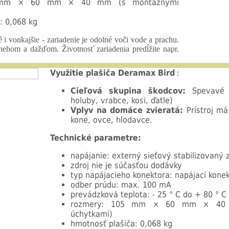
5 mm × 60 mm × 40 mm (s montážnymi
: 0,068 kg
 i vonkajšie - zariadenie je odolné voči vode a prachu.
nehom a dažďom. Životnosť zariadenia predĺžite napr.
Využitie plašiča Deramax Bird
:
Cieľová skupina škodcov:
Spevavé v
holuby, vrabce, kosi, ďatle)
Vplyv na domáce zvieratá:
Prístroj má
kone, ovce, hlodavce.
Technické parametre:
napájanie: externý sieťový stabilizovaný z
zdroj nie je súčasťou dodávky
typ napájacieho konektora: napájací konek
odber prúdu: max. 100 mA
prevádzková teplota: - 25 ° C do + 80 ° C
rozmery: 105 mm × 60 mm × 40 
úchytkami)
hmotnosť plašiča: 0,068 kg