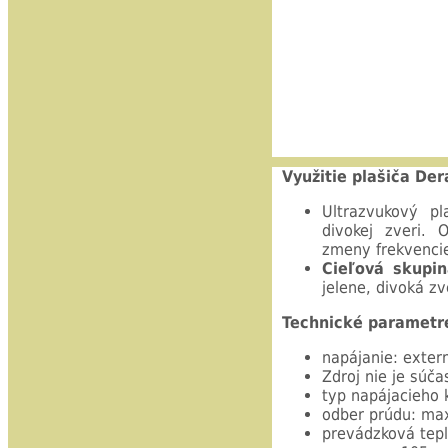
Využitie plašiča De
Ultrazvukový p
divokej zveri. 
zmeny frekvenci
Cieľová skupi
jelene, divoká zve
Technické parametr
napájanie: extern
Zdroj nie je súč
typ napájacieho 
odber prúdu: ma
prevádzková tepl